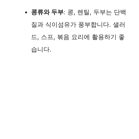
V
콩류와 두부
: 콩, 렌틸, 두부는 단백
i
질과 식이섬유가 풍부합니다. 샐러
d
드, 스프, 볶음 요리에 활용하기 좋
습니다.
e
o