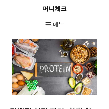
컨
머니체크
텐
츠
메뉴
로
건
너
뛰
기