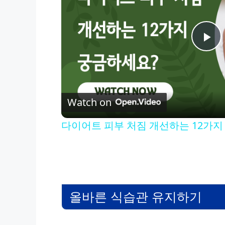
P
l
Watch on
a
다이어트 피부 처짐 개선하는 12가지
y
V
올바른 식습관 유지하기
i