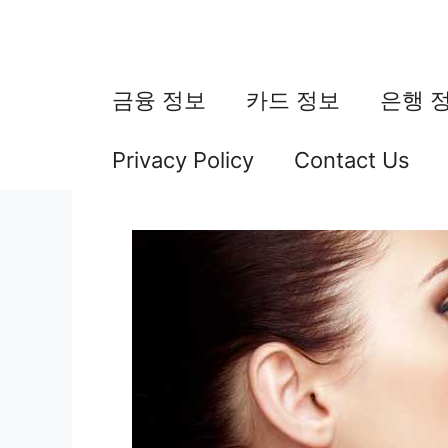
컨
텐
츠
금융 정보
카드 정보
은행 
로
Privacy Policy
Contact Us
건
너
뛰
기