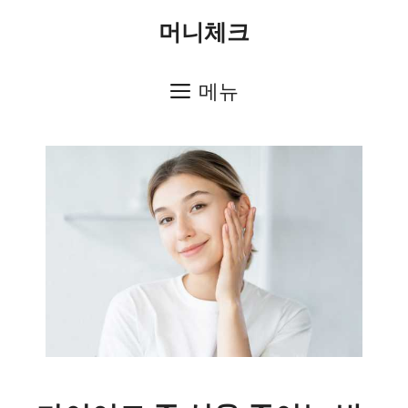
컨
머니체크
텐
츠
메뉴
로
건
너
뛰
기