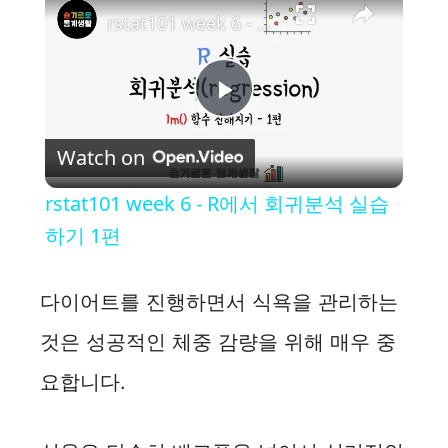
rstat101 week 6 - R에서 회귀분석 실습하기 1편
P
Watch on
l
rstat101 week 6 - R에서 회귀분석 실습
a
하기 1편
y
다이어트를 진행하면서 식욕을 관리하는
것은 성공적인 체중 감량을 위해 매우 중
V
요합니다.
i