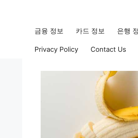
컨
텐
츠
금융 정보
카드 정보
은행 
로
Privacy Policy
Contact Us
건
너
뛰
기