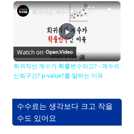
×
회귀직선 계수가 확률변수라고? - 계수의 신뢰구간? p-value?를 말하는 이유
P
Watch on
l
회귀직선 계수가 확률변수라고? - 계수의
a
신뢰구간? p-value?를 말하는 이유
y
수수료는 생각보다 크고 작을
V
수도 있어요
i