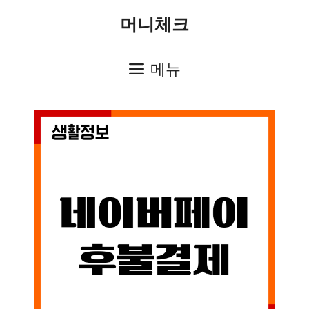
컨
머니체크
텐
츠
메뉴
로
건
너
뛰
기