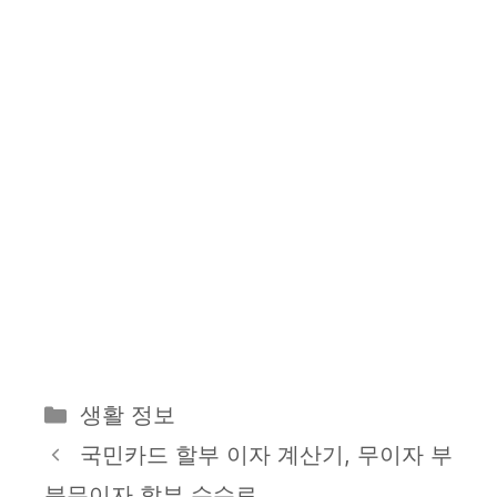
카
생활 정보
테
국민카드 할부 이자 계산기, 무이자 부
고
분무이자 할부 수수료