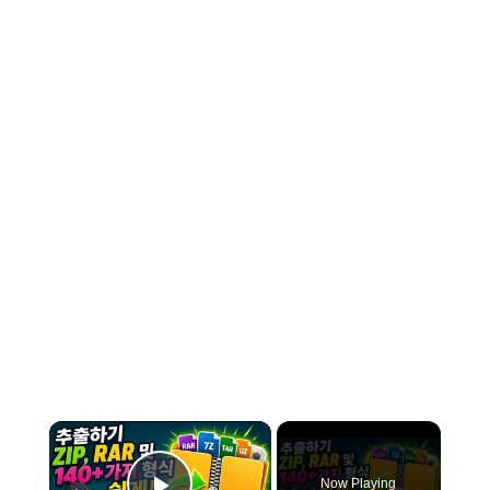
×
Now Playing