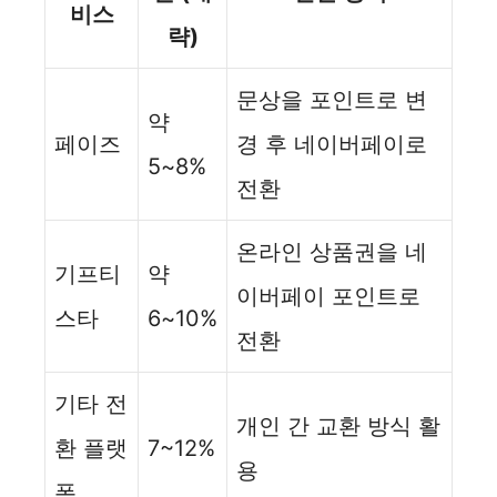
비스
략)
문상을 포인트로 변
약
페이즈
경 후 네이버페이로
5~8%
전환
온라인 상품권을 네
기프티
약
이버페이 포인트로
스타
6~10%
전환
기타 전
개인 간 교환 방식 활
환 플랫
7~12%
용
폼