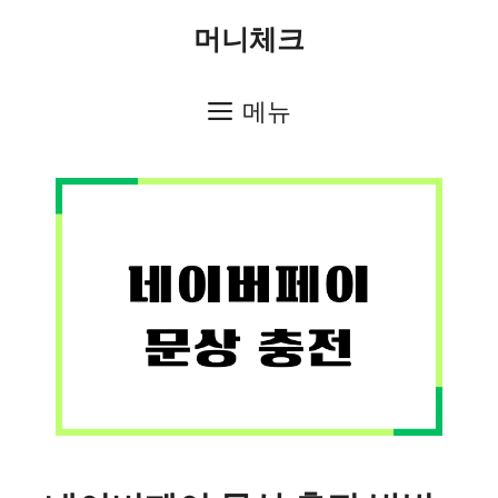
컨
머니체크
텐
츠
메뉴
로
건
너
뛰
기