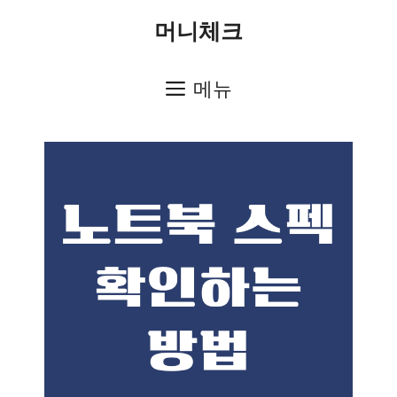
컨
머니체크
텐
츠
메뉴
로
건
너
뛰
기