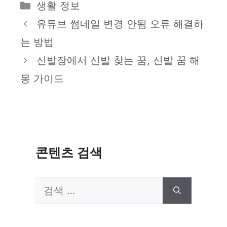
카
생활 정보
테
유튜브 썸네일 변경 안됨 오류 해결하
고
는 방법
리
신발장에서 신발 찾는 꿈, 신발 꿈 해
몽 가이드
콘텐츠 검색
검
색: