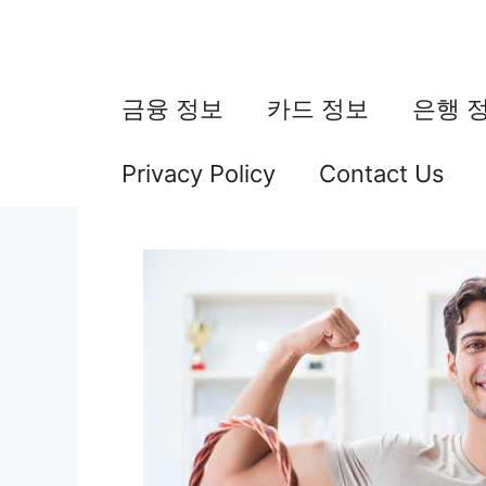
컨
텐
츠
금융 정보
카드 정보
은행 
로
Privacy Policy
Contact Us
건
너
뛰
기