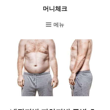
컨
머니체크
텐
츠
메뉴
로
건
너
뛰
기