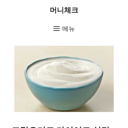
컨
머니체크
텐
츠
메뉴
로
건
너
뛰
기