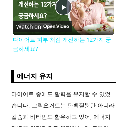
P
Watch on
l
다이어트 피부 처짐 개선하는 12가지 궁
a
금하세요?
y
에너지 유지
V
다이어트 중에도 활력을 유지할 수 있었
i
습니다. 그릭요거트는 단백질뿐만 아니라
d
칼슘과 비타민도 함유하고 있어, 에너지