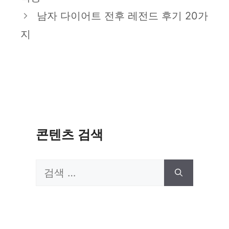
리
남자 다이어트 전후 레전드 후기 20가
지
콘텐츠 검색
검
색: