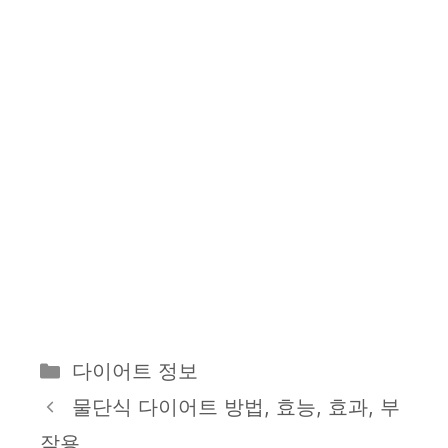
카
다이어트 정보
테
물단식 다이어트 방법, 효능, 효과, 부
고
작용