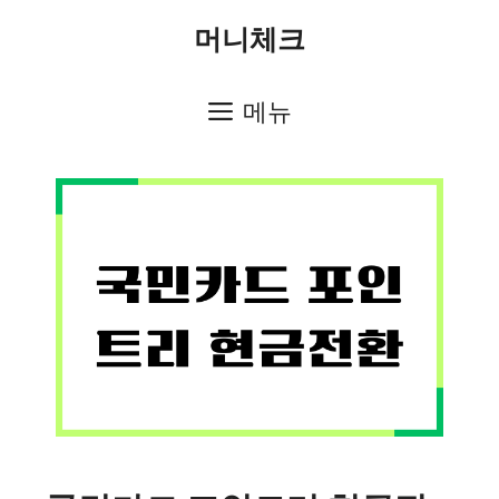
컨
머니체크
텐
츠
메뉴
로
건
너
뛰
기