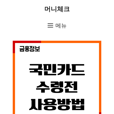
컨
머니체크
텐
츠
메뉴
로
건
너
뛰
기