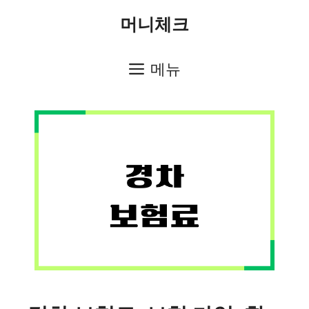
컨
머니체크
텐
츠
메뉴
로
건
너
뛰
기