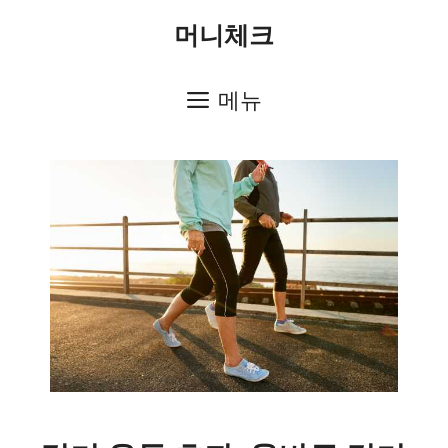
컨
머니체크
텐
츠
메뉴
로
건
너
뛰
기